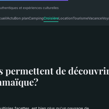
uthentiques et expériences culturelles
ueil
Actu
Bon plan
Camping
Croisière
Location
Tourisme
Vacance
Voy
s permettent de découvrir
Jamaïque?
ultiples facettes, est bien plus qu'un paysage de