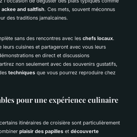
z l'occasion de déguster des plats typiques comme
e
ackee and saltfish
. Ces mets, souvent méconnus
ur des traditions jamaïcaines.
omplète sans des rencontres avec les
chefs locaux
.
 leurs cuisines et partageront avec vous leurs
démonstrations en direct et discussions
rtirez non seulement avec des souvenirs gustatifs,
des
techniques
que vous pourrez reproduire chez
ables pour une expérience culinaire
 certains itinéraires de croisière sont particulièrement
combiner
plaisir des papilles
et
découverte