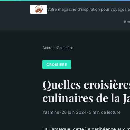
Votre magazine d'inspiration pour voyages a
Acc
Accueil
›
Croisière
CROISIÈRE
Quelles croisière
culinaires de la 
Yasmine
•
28 juin 2024
•
5 min de lecture
La Jamaïque, cette île caribéenne aux m